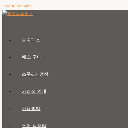
Skip to content
놀숲패스
패스 구매
스폿&가맹점
가맹점 안내
사용방법
투어 갤러리