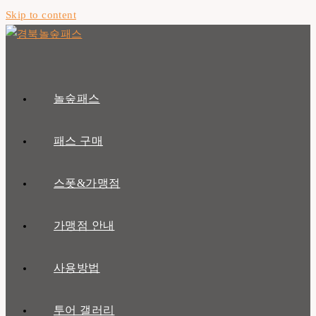
Skip to content
놀숲패스
패스 구매
스폿&가맹점
가맹점 안내
사용방법
투어 갤러리