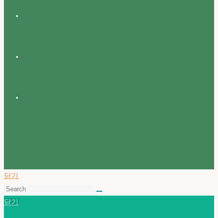
닫기
닫기